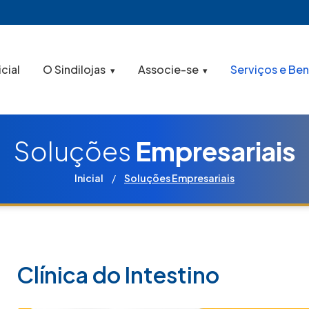
icial
O Sindilojas
Associe-se
Serviços e Ben
Soluções
Empresariais
Inicial
/
Soluções Empresariais
Clínica do Intestino