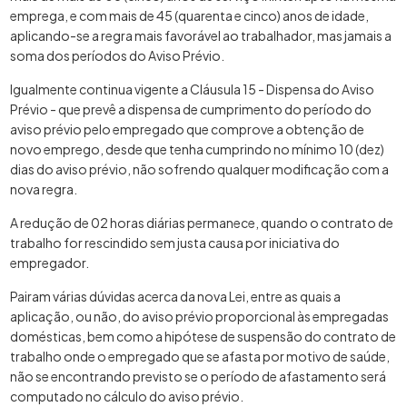
emprega, e com mais de 45 (quarenta e cinco) anos de idade,
aplicando-se a regra mais favorável ao trabalhador, mas jamais a
soma dos períodos do Aviso Prévio.
Igualmente continua vigente a Cláusula 15 - Dispensa do Aviso
Prévio - que prevê a dispensa de cumprimento do período do
aviso prévio pelo empregado que comprove a obtenção de
novo emprego, desde que tenha cumprindo no mínimo 10 (dez)
dias do aviso prévio, não sofrendo qualquer modificação com a
nova regra.
A redução de 02 horas diárias permanece, quando o contrato de
trabalho for rescindido sem justa causa por iniciativa do
empregador.
Pairam várias dúvidas acerca da nova Lei, entre as quais a
aplicação, ou não, do aviso prévio proporcional às empregadas
domésticas, bem como a hipótese de suspensão do contrato de
trabalho onde o empregado que se afasta por motivo de saúde,
não se encontrando previsto se o período de afastamento será
computado no cálculo do aviso prévio.