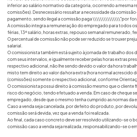
inferior ao salário normativo da categoria, ocorrendo a mesma 
comissões). Desnecessário ressaltar a necessidade da comissão 
pagamento, sendo ilegal a comissão paga \\\\\\\\\\\\\\\"por fora\
A comissão integra a remuneração do empregado para todos os e
férias, 13º salário, horas extras, repouso semanal remunerado, fe
O percentual de comissão não pode ser reduzido se trouxer prejuíz
salarial.
O comissionista também está sujeito à jornada de trabalho dos d
com seus intervalos, e igualmente receber pelas horas extras pr
respectivo adicional, não lhe sendo devido o valor da hora tra
misto tem direito ao valor da hora extra (hora normal acrescido do 
(comissões) somente o respectivo adicional, conforme Orientaçã
O comissionista possui direito à comissão mesmo que o cliente 
risco do negócio, tendo efetuado a venda. Em caso de cheque s
empregado, desde que o mesmo tenha cumprido as normas da 
Caso a venda seja cancelada, por defeito do produto, por devo
comissão será devida, vez que a venda foi realizada.
Ao final, cada caso concreto deve ser resolvido utilizando-se o 
comissão caso a venda seja realizada, responsabilizando-se o e