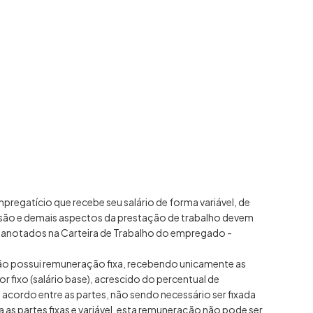
regatício que recebe seu salário de forma variável, de
são e demais aspectos da prestação de trabalho devem
e anotados na Carteira de Trabalho do empregado -
não possui remuneração fixa, recebendo unicamente as
 fixo (salário base), acrescido do percentual de
acordo entre as partes, não sendo necessário ser fixada
 as partes fixas e variável, esta remuneração não pode ser