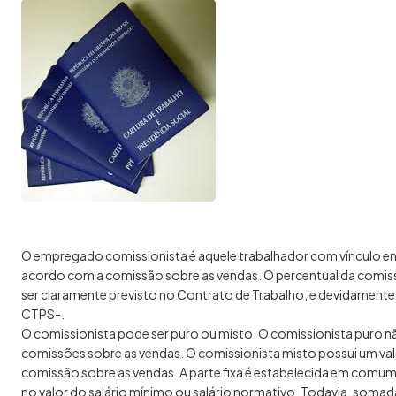
O empregado comissionista é aquele trabalhador com vínculo emp
acordo com a comissão sobre as vendas. O percentual da comis
ser claramente previsto no Contrato de Trabalho, e devidament
CTPS-.
O comissionista pode ser puro ou misto. O comissionista puro 
comissões sobre as vendas. O comissionista misto possui um valor
comissão sobre as vendas. A parte fixa é estabelecida em comum 
no valor do salário mínimo ou salário normativo. Todavia, somada