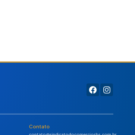
Contato
contato@sindicatodocomerciosbs.com.br