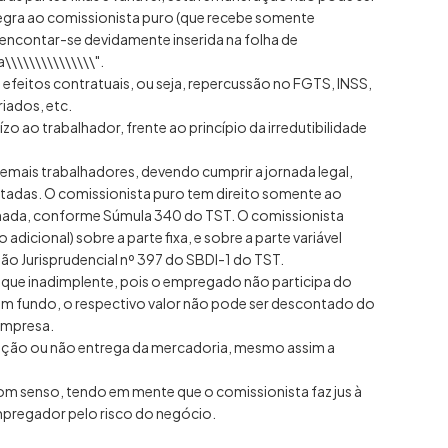
regra ao comissionista puro (que recebe somente
encontar-se devidamente inserida na folha de
\\\\\\\\\\\\\\".
feitos contratuais, ou seja, repercussão no FGTS, INSS,
riados, etc.
o ao trabalhador, frente ao princípio da irredutibilidade
emais trabalhadores, devendo cumprir a jornada legal,
estadas. O comissionista puro tem direito somente ao
balhada, conforme Súmula 340 do TST. O comissionista
adicional) sobre a parte fixa, e sobre a parte variável
o Jurisprudencial nº 397 do SBDI-1 do TST.
fique inadimplente, pois o empregado não participa do
em fundo, o respectivo valor não pode ser descontado do
empresa.
lução ou não entrega da mercadoria, mesmo assim a
bom senso, tendo em mente que o comissionista faz jus à
mpregador pelo risco do negócio.